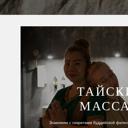
ТАЙСК
МАСС
Знакомим с секретами буддийской фило