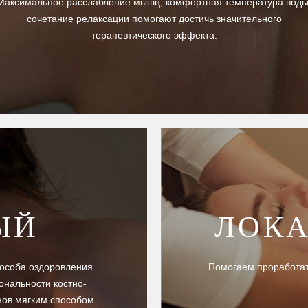
Максимальное расслабление мышц, комфортная температура воды
сочетание релаксации помогают достичь значительного
терапевтического эффекта.
ЫЙ
ЛОКА
пособа оздоровления
Помогаем проработат
ональности костно-
нов мягким способом.