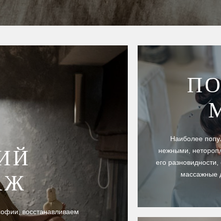
ПО
Наиболее попу
ИЙ
нежными, неторопл
его разновидности,
массажные 
АЖ
софии, восстанавливаем