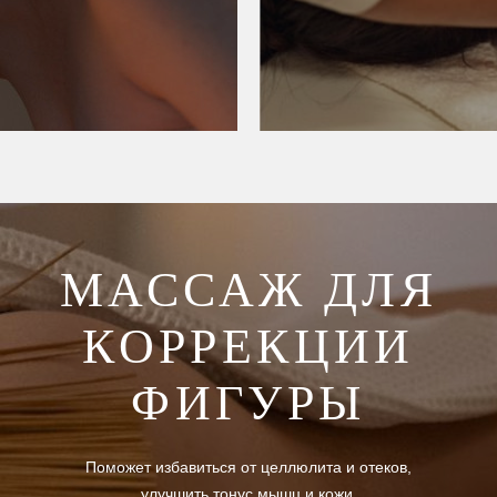
МАССАЖ ДЛЯ
КОРРЕКЦИИ
ФИГУРЫ
Поможет избавиться от целлюлита и отеков,
улучшить тонус мышц и кожи.