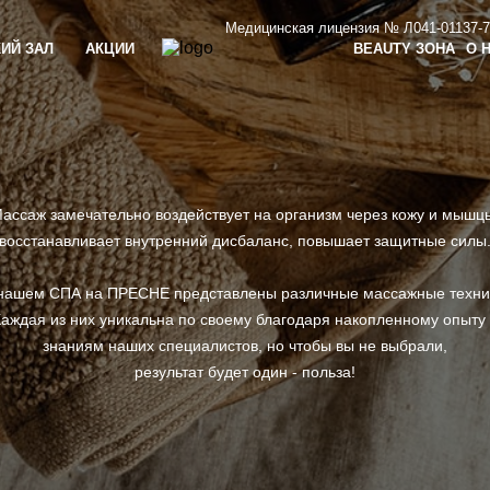
99 253 54 49
+7 977 666 67 70
Медицинская лицензия № Л041-01137-77
ИЙ ЗАЛ
АКЦИИ
BEAUTY ЗОНА
О 
ассаж замечательно воздействует на организм через кожу и мышц
восстанавливает внутренний дисбаланс, повышает защитные силы
нашем СПА на ПРЕСНЕ представлены различные массажные техни
аждая из них уникальна по своему благодаря накопленному опыту
знаниям наших специалистов, но чтобы вы не выбрали,
результат будет один - польза!